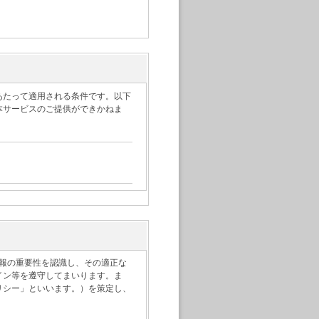
あたって適用される条件です。以下
本サービスのご提供ができかねま
対して、ご指定の場所への梱包資材
後は、代引きにて、弊社指定運送業
日本国内である場合のみに適用され
利用となります。複数本のサービス
情報の重要性を認識し、その適正な
ナンスできない場合がございます。
イン等を遵守してまいります。ま
弊社指定運送業者にお渡しくださ
リシー」といいます。）を策定し、