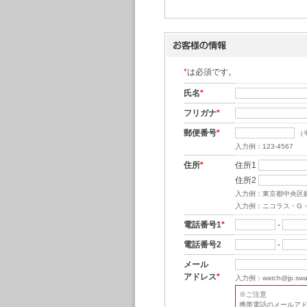
*
は必須です。
氏名
*
フリガナ
*
郵便番号
*
（
入力例：123-4567
住所
*
住所1
住所2
入力例：東京都中央区
入力例：ニコラス・G
電話番号1
*
-
電話番号2
-
メール
アドレス
*
入力例：watch@jp.swat
※ご注意
携帯電話のメールア