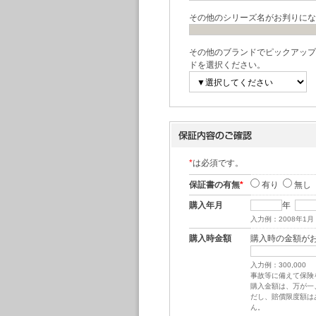
その他のシリーズ名がお判りにな
その他のブランドでピックアップ
ドを選択ください。
*
は必須です。
保証書の有無
*
有り
無し
購入年月
年
入力例：2008年1月
購入時金額
購入時の金額が
入力例：300,000
事故等に備えて保険
購入金額は、万が一
だし、賠償限度額は
ん。