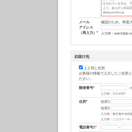
をされている方は、下
よう、あらかじめ設
@jaquet-droz.jp
メール
確認のため、再度
アドレス
（再入力）
*
入力例：watch@jp.swa
上と同じ住所
お客様の情報で入力したご住所と
ださい。
郵便番号
*
（
入力例：123-4567
住所
*
住所1
住所2
入力例：東京都中央区
入力例：ニコラス・G
電話番号1
*
-