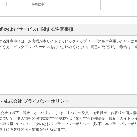
-
（半角数字）
約およびサービスに関する注意事項
する注意事項は、お客様が本サイトよりピックアップサービスをご利用いただくに
のうえ、ピックアップサービスをお申し込みください。同意いただけない場合は、
ープ ジャパンで取り扱う時計（一部を除く）のメンテナンスを希望されるお客様に
ン 株式会社 プライバシーポリシー
る時計のお引き取りを行うサービスです。メンテナンス完了後もしくはキャンセル
。本サービスは、日本国内にお住まいのお客様が所有する上記商品で、お届け先が
本サービスをご利用いただけません。お申し込み1回につき、時計1本のサービスご
株式会社（以下「当社」といいます。）は、すべての役員・従業員が、お客様の個人
サービスお申し込みが必要です。本サービスにて時計を輸送いただいても、メンテ
について、個人情報の保護に関する法律をはじめとする各種法令、規制、ガイドラ
、使用説明書、同梱書類（保証期間内の保証書を除く）などは全て外して梱包し、
の取り扱いについて、次のとおりプライバシーポリシー（以下「本プライバシーポ
適正にお客様の個人情報を取り扱います。