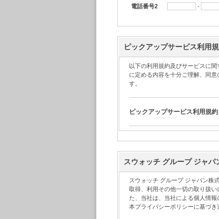
電話番号2
-
ピックアップサービス利用規
以下の利用規約及びサービスに関
に定める内容を十分ご理解、同意
す。
ピックアップサービス利用規約
1.サービス概要
本サービスは、スウォッチ グル
スウォッチ グループ ジャパ
のお届け、弊社指定運送業者によ
者による時計のご返送となります
ます。日本国外に居住のお客様は
スウォッチ グループ ジャパン
をご希望の場合は、その本数分の
取得、利用その他一切の取り扱い
メンテナンス作業に不要な付属品
た、当社は、当社による個人情報
い。
本プライバシーポリシーに基づき