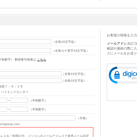
お客様の情報を入力
（全角19文字迄）
メールアドレスにつ
確認や連絡の際に入
（全角カナ英字19文字迄）
スにメールをお送り
半角数字） 郵便番号検索は
こちら
（全角19文字迄）
（全角19文字迄）
銀座７－９－１８
・ハイエックセンター
-
（半角数字）
-
（半角数字）
（半角）
chgroup.com
ドレスをご利用の方、パソコンのメールアドレスで迷惑メール設定