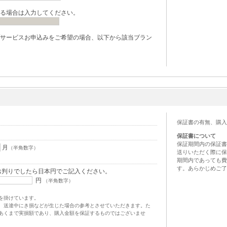
る場合は入力してください。
サービスお申込みをご希望の場合、以下から該当ブラン
保証書の有無、購入
保証書について
保証期間内の保証書
月
（半角数字）
送りいただく際に保
期間内であっても費
す。あらかじめご了
お判りでしたら日本円でご記入ください。
円
（半角数字）
を掛けています。
、送達中にき損などが生じた場合の参考とさせていただきます。た
あくまで実損額であり、購入金額を保証するものではございませ